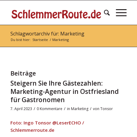
Schlagwortarchiv für: Marketing
Du bist hier:
Startseite
/
Marketing
Beiträge
Steigern Sie Ihre Gästezahlen:
Marketing-Agentur in Ostfriesland
für Gastronomen
/
/
/
7. April 2023
0 Kommentare
in
Marketing
von
Tonsor
Foto: Ingo Tonsor @LeserECHO /
Schlemmerroute.de